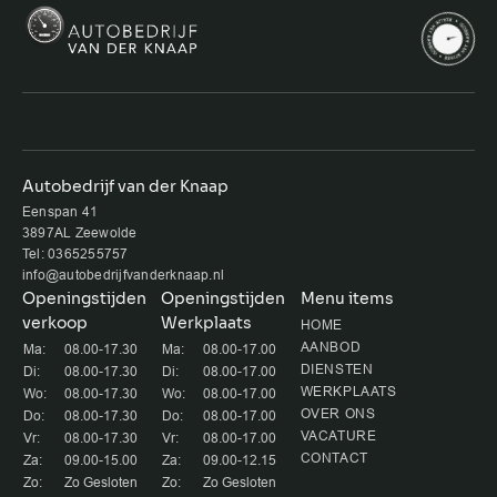
Autobedrijf van der Knaap
Eenspan 41
3897AL Zeewolde
Tel: 0365255757
info@autobedrijfvanderknaap.nl
Openingstijden
Openingstijden
Menu items
verkoop
Werkplaats
HOME
AANBOD
Ma:
08.00-17.30
Ma:
08.00-17.00
DIENSTEN
Di:
08.00-17.30
Di:
08.00-17.00
WERKPLAATS
Wo:
08.00-17.30
Wo:
08.00-17.00
OVER ONS
Do:
08.00-17.30
Do:
08.00-17.00
VACATURE
Vr:
08.00-17.30
Vr:
08.00-17.00
CONTACT
Za:
09.00-15.00
Za:
09.00-12.15
Zo:
Zo Gesloten
Zo:
Zo Gesloten