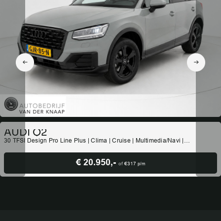
AUDI Q2
30 TFSI Design Pro Line Plus | Clima | Cruise | Multimedia/Navi |
Stoelverwarming | PDC |
€ 20.950,-
of
€317
p/m