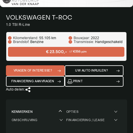
VOLKSWAGEN T-ROC
1.0 TSI R-Line
Kilometerstand:
55.105 km
Bouwjaar:
2022
Brandstof:
Benzine
Transmissie:
Handgeschakeld
€ 23.500,-
of
€356
p/m
VRAGEN OF INTERESSE?
UW AUTO INRUILEN?
FINANCIERING AANVRAGEN
PRINT
Auto delen:
KENMERKEN
OPTIES
OMSCHRIJVING
FINANCIERING / LEASE