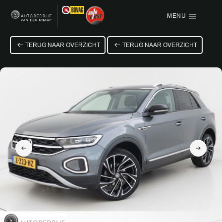
MENU
Menu items
TERUG NAAR OVERZICHT
TERUG NAAR OVERZICHT
HOME
AANBOD
OVER ONS
VACATURE
VERKOCHT
CONTACT