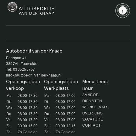
Autobedrijf van der Knaap
Eenspan 41
3897AL Zeewolde
Tel: 0365255757
info@autobedrijfvanderknaap.nl
Openingstijden
Openingstijden
Menu items
verkoop
Werkplaats
HOME
AANBOD
Ma:
08.00-17.30
Ma:
08.00-17.00
DIENSTEN
Di:
08.00-17.30
Di:
08.00-17.00
WERKPLAATS
Wo:
08.00-17.30
Wo:
08.00-17.00
OVER ONS
Do:
08.00-17.30
Do:
08.00-17.00
VACATURE
Vr:
08.00-17.30
Vr:
08.00-17.00
CONTACT
Za:
09.00-15.00
Za:
09.00-12.15
Zo:
Zo Gesloten
Zo:
Zo Gesloten