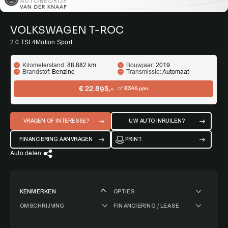
VOLKSWAGEN T-ROC
2.0 TSI 4Motion Sport
Kilometerstand:
88.882 km
Bouwjaar:
2019
Brandstof:
Benzine
Transmissie:
Automaat
€ 22.895,-
of
€346
p/m
VRAGEN OF INTERESSE?
UW AUTO INRUILEN?
FINANCIERING AANVRAGEN
PRINT
Auto delen:
KENMERKEN
OPTIES
OMSCHRIJVING
FINANCIERING / LEASE