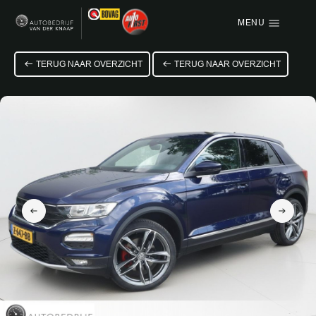
MENU
Menu items
TERUG NAAR OVERZICHT
TERUG NAAR OVERZICHT
HOME
AANBOD
OVER ONS
VACATURE
VERKOCHT
CONTACT