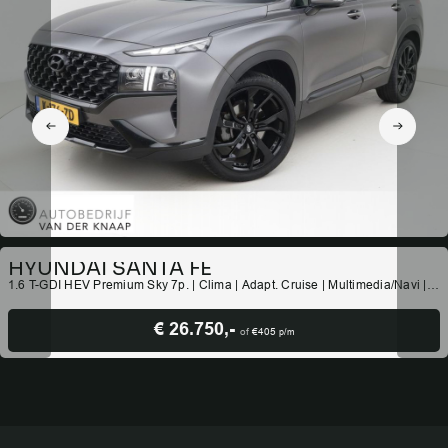
HYUNDAI SANTA FE
1.6 T-GDI HEV Premium Sky 7p. | Clima | Adapt. Cruise | Multimedia/Navi |
Pano | Leder | Stoelverwarming V+A | PDC + 360 camera |
€ 26.750,-
of
€405
p/m