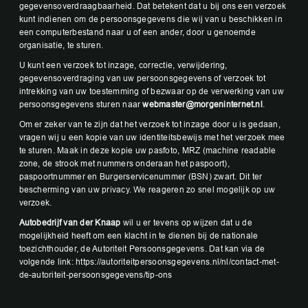
gegevensoverdraagbaarheid. Dat betekent dat u bij ons een verzoek
kunt indienen om de persoonsgegevens die wij van u beschikken in
een computerbestand naar u of een ander, door u genoemde
organisatie, te sturen.
U kunt een verzoek tot inzage, correctie, verwijdering,
gegevensoverdraging van uw persoonsgegevens of verzoek tot
intrekking van uw toestemming of bezwaar op de verwerking van uw
persoonsgegevens sturen naar
webmaster@morgeninternet.nl
.
Om er zeker van te zijn dat het verzoek tot inzage door u is gedaan,
vragen wij u een kopie van uw identiteitsbewijs met het verzoek mee
te sturen. Maak in deze kopie uw pasfoto, MRZ (machine readable
zone, de strook met nummers onderaan het paspoort),
paspoortnummer en Burgerservicenummer (BSN) zwart. Dit ter
bescherming van uw privacy. We reageren zo snel mogelijk op uw
verzoek.
Autobedrijf van der Knaap
wil u er tevens op wijzen dat u de
mogelijkheid heeft om een klacht in te dienen bij de nationale
toezichthouder, de Autoriteit Persoonsgegevens. Dat kan via de
volgende link: https://autoriteitpersoonsgegevens.nl/nl/contact-met-
de-autoriteit-persoonsgegevens/tip-ons