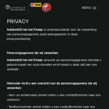
MENU
Menu items
PRIVACY
HOME
Autobedrijf van der Knaap
is verantwoordelijk voor de verwerking
van persoonsgegevens zoals weergegeven in deze
privacyverklaring.
AANBOD
OVER ONS
Persoonsgegevens die wij verwerken
Autobedrijf van der Knaap
verwerkt uw persoonsgegevens doordat u
VACATURE
gebruik maakt van onze diensten en/of omdat u deze zelf aan ons
verstrekt.
VERKOCHT
Hieronder vindt u een overzicht van de persoonsgegevens die wij
CONTACT
verwerken:
- Voor- en achternaam (enkel indien u een contactformulier naar ons
verstuurt)
- Telefoonnummer (enkel indien u een contactformulier naar ons