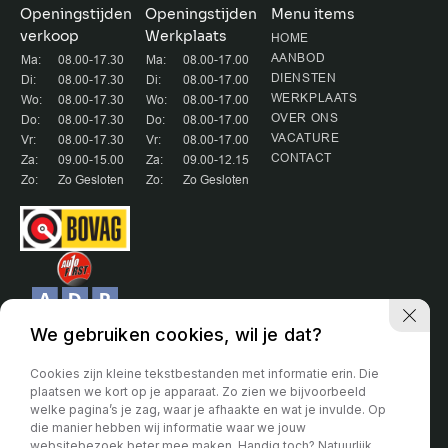
Openingstijden
Openingstijden
Menu items
verkoop
Werkplaats
HOME
AANBOD
Ma:
08.00-17.30
Ma:
08.00-17.00
DIENSTEN
Di:
08.00-17.30
Di:
08.00-17.00
WERKPLAATS
Wo:
08.00-17.30
Wo:
08.00-17.00
OVER ONS
Do:
08.00-17.30
Do:
08.00-17.00
VACATURE
Vr:
08.00-17.30
Vr:
08.00-17.00
CONTACT
Za:
09.00-15.00
Za:
09.00-12.15
Zo:
Zo Gesloten
Zo:
Zo Gesloten
We gebruiken cookies, wil je dat?
Cookies zijn kleine tekstbestanden met informatie erin. Die
plaatsen we kort op je apparaat. Zo zien we bijvoorbeeld
welke pagina’s je zag, waar je afhaakte en wat je invulde. Op
Partner van:
die manier hebben wij informatie waar we jouw
websitebezoek beter mee maken. Handig toch? Natuurlijk
Voor de algemene voorwaarden hanteren wij de voorwaarde van de