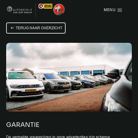
MENU
Menu items
TERUG NAAR OVERZICHT
HOME
AANBOD
OVER ONS
VACATURE
VERKOCHT
CONTACT
GARANTIE
De vermelde vraagprijzen in onze advertenties zijn scherpe