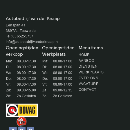
Autobedrijf van der Knaap
Eenspan 41
3897AL Zeewolde
Tel: 0365255757
info@autobedrijfvanderknaap.nl
Openingstijden
Openingstijden
Menu items
verkoop
Werkplaats
HOME
AANBOD
Ma:
08.00-17.30
Ma:
08.00-17.00
DIENSTEN
Di:
08.00-17.30
Di:
08.00-17.00
WERKPLAATS
Wo:
08.00-17.30
Wo:
08.00-17.00
OVER ONS
Do:
08.00-17.30
Do:
08.00-17.00
VACATURE
Vr:
08.00-17.30
Vr:
08.00-17.00
CONTACT
Za:
09.00-15.00
Za:
09.00-12.15
Zo:
Zo Gesloten
Zo:
Zo Gesloten