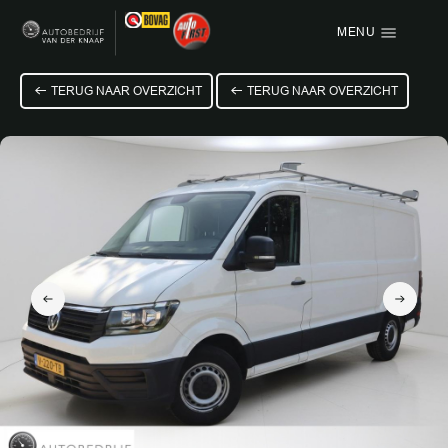
MENU
Menu items
TERUG NAAR OVERZICHT
TERUG NAAR OVERZICHT
HOME
AANBOD
OVER ONS
VACATURE
VERKOCHT
CONTACT