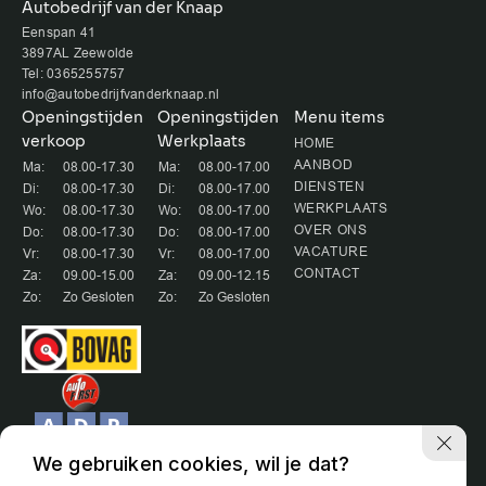
Autobedrijf van der Knaap
Eenspan 41
3897AL Zeewolde
Tel: 0365255757
info@autobedrijfvanderknaap.nl
Openingstijden
Openingstijden
Menu items
verkoop
Werkplaats
HOME
AANBOD
Ma:
08.00-17.30
Ma:
08.00-17.00
DIENSTEN
Di:
08.00-17.30
Di:
08.00-17.00
WERKPLAATS
Wo:
08.00-17.30
Wo:
08.00-17.00
OVER ONS
Do:
08.00-17.30
Do:
08.00-17.00
VACATURE
Vr:
08.00-17.30
Vr:
08.00-17.00
CONTACT
Za:
09.00-15.00
Za:
09.00-12.15
Zo:
Zo Gesloten
Zo:
Zo Gesloten
We gebruiken cookies, wil je dat?