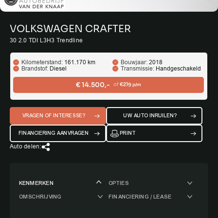
VOLKSWAGEN CRAFTER
30 2.0 TDI L3H3 Trendline
Kilometerstand:
161.170 km
Bouwjaar:
2018
Brandstof:
Diesel
Transmissie:
Handgeschakeld
€ 14.500,-
of
€219
p/m
VRAGEN OF INTERESSE?
UW AUTO INRUILEN?
FINANCIERING AANVRAGEN
PRINT
Auto delen:
KENMERKEN
OPTIES
OMSCHRIJVING
FINANCIERING / LEASE