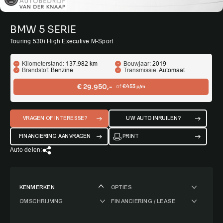
BMW 5 SERIE
Touring 530i High Executive M-Sport
Kilometerstand:
137.982 km
Bouwjaar:
2019
Brandstof:
Benzine
Transmissie:
Automaat
€ 29.950,-
of
€453
p/m
VRAGEN OF INTERESSE?
UW AUTO INRUILEN?
FINANCIERING AANVRAGEN
PRINT
Auto delen:
KENMERKEN
OPTIES
OMSCHRIJVING
FINANCIERING / LEASE