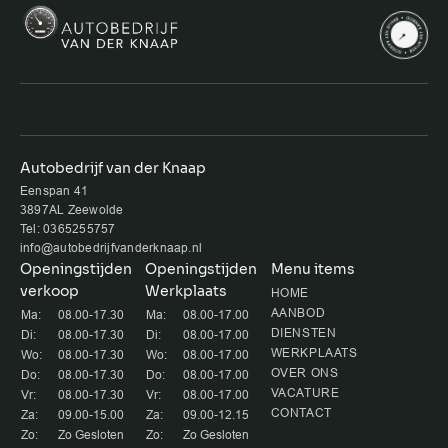
Autobedrijf van der Knaap
Eenspan 41
3897AL Zeewolde
Tel: 0365255757
info@autobedrijfvanderknaap.nl
Openingstijden
Openingstijden
Menu items
verkoop
Werkplaats
HOME
AANBOD
Ma:
08.00-17.30
Ma:
08.00-17.00
DIENSTEN
Di:
08.00-17.30
Di:
08.00-17.00
WERKPLAATS
Wo:
08.00-17.30
Wo:
08.00-17.00
OVER ONS
Do:
08.00-17.30
Do:
08.00-17.00
VACATURE
Vr:
08.00-17.30
Vr:
08.00-17.00
CONTACT
Za:
09.00-15.00
Za:
09.00-12.15
Zo:
Zo Gesloten
Zo:
Zo Gesloten