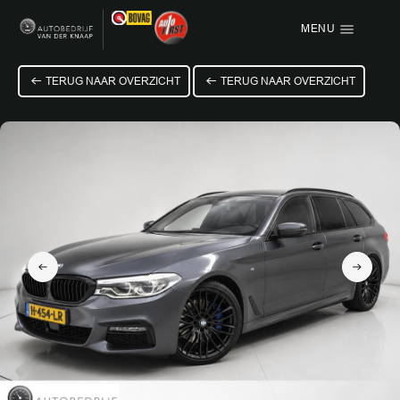
MENU
Menu items
TERUG NAAR OVERZICHT
TERUG NAAR OVERZICHT
HOME
AANBOD
OVER ONS
VACATURE
VERKOCHT
CONTACT