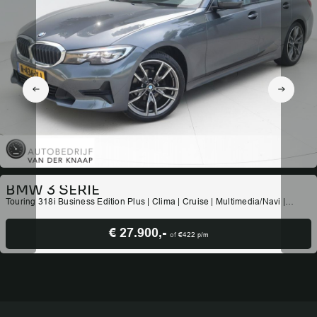
BMW 3 SERIE
Touring 318i Business Edition Plus | Clima | Cruise | Multimedia/Navi |
Stoel/-Stuurverwarming | Leder | PDC |
€ 27.900,-
of
€422
p/m