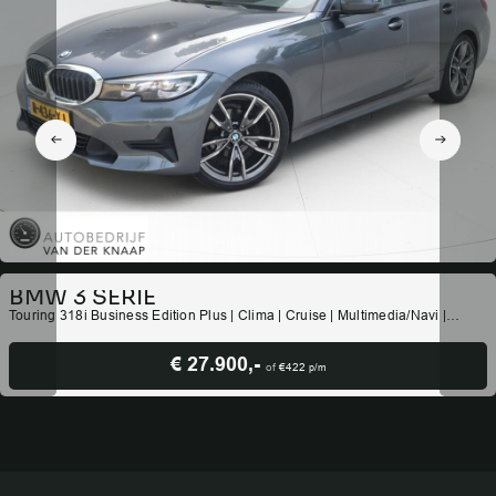
BMW 3 SERIE
Touring 318i Business Edition Plus | Clima | Cruise | Multimedia/Navi |
Stoel/-Stuurverwarming | Leder | PDC |
€ 27.900,-
of
€422
p/m