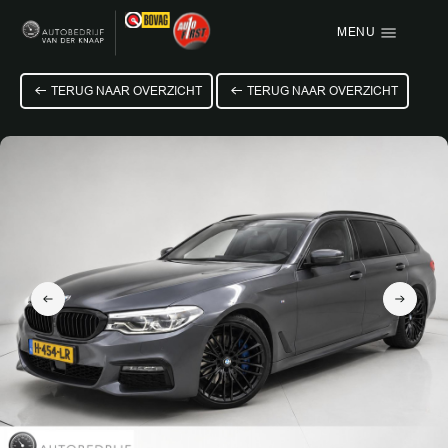
MENU
Menu items
TERUG NAAR OVERZICHT
TERUG NAAR OVERZICHT
HOME
AANBOD
OVER ONS
VACATURE
VERKOCHT
CONTACT