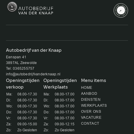
Autobedrijf van der Knaap
Eenspan 41
3897AL Zeewolde
Tel: 0365255757
info@autobedrijfvanderknaap.nl
Openingstijden
Openingstijden
Menu items
verkoop
Werkplaats
HOME
AANBOD
Ma:
08.00-17.30
Ma:
08.00-17.00
DIENSTEN
Di:
08.00-17.30
Di:
08.00-17.00
WERKPLAATS
Wo:
08.00-17.30
Wo:
08.00-17.00
OVER ONS
Do:
08.00-17.30
Do:
08.00-17.00
VACATURE
Vr:
08.00-17.30
Vr:
08.00-17.00
CONTACT
Za:
09.00-15.00
Za:
09.00-12.15
Zo:
Zo Gesloten
Zo:
Zo Gesloten