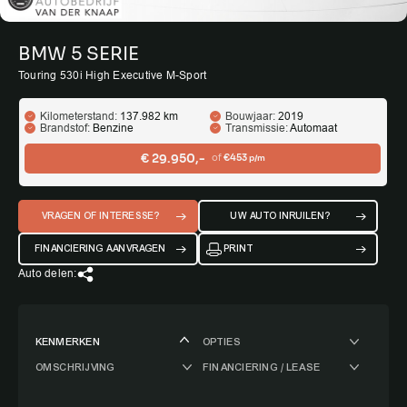
BMW 5 SERIE
Touring 530i High Executive M-Sport
Kilometerstand:
137.982 km
Bouwjaar:
2019
Brandstof:
Benzine
Transmissie:
Automaat
€ 29.950,-
of
€453
p/m
VRAGEN OF INTERESSE?
UW AUTO INRUILEN?
FINANCIERING AANVRAGEN
PRINT
Auto delen:
KENMERKEN
OPTIES
OMSCHRIJVING
FINANCIERING / LEASE