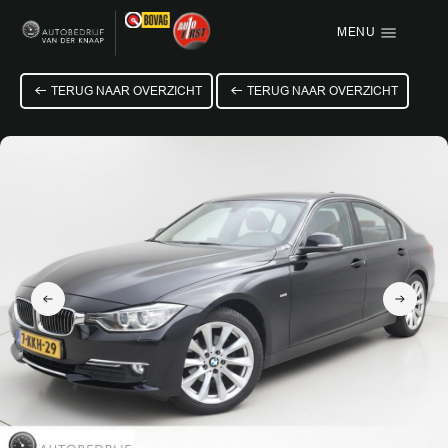
MENU
Menu items
TERUG NAAR OVERZICHT
TERUG NAAR OVERZICHT
HOME
AANBOD
OVER ONS
VACATURE
VERKOCHT
CONTACT