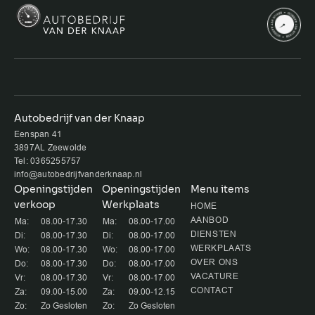
Autobedrijf van der Knaap
Eenspan 41
3897AL Zeewolde
Tel: 0365255757
info@autobedrijfvanderknaap.nl
Openingstijden
Openingstijden
Menu items
verkoop
Werkplaats
HOME
AANBOD
Ma:
08.00-17.30
Ma:
08.00-17.00
DIENSTEN
Di:
08.00-17.30
Di:
08.00-17.00
WERKPLAATS
Wo:
08.00-17.30
Wo:
08.00-17.00
OVER ONS
Do:
08.00-17.30
Do:
08.00-17.00
VACATURE
Vr:
08.00-17.30
Vr:
08.00-17.00
CONTACT
Za:
09.00-15.00
Za:
09.00-12.15
Zo:
Zo Gesloten
Zo:
Zo Gesloten