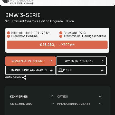
BMW 3-SERIE
320i EfficientDynamics Edition Upgrade Edition
Kilometerstand:
104.178 km
Bouwjaar:
2013
Brandstof:
Benzine
Transmissie:
Handgeschakeld
€ 13.250,-
of
€200
p/m
VRAGEN OF INTERESSE?
UW AUTO INRUILEN?
FINANCIERING AANVRAGEN
PRINT
Auto delen:
KENMERKEN
OPTIES
OMSCHRIJVING
FINANCIERING / LEASE