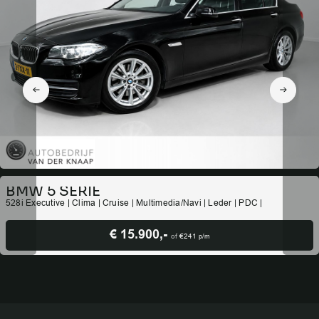
BMW 5 SERIE
528i Executive | Clima | Cruise | Multimedia/Navi | Leder | PDC |
€ 15.900,-
of
€241
p/m