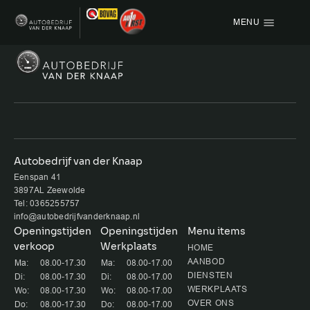
MENU
Menu items
HOME
AANBOD
OVER ONS
Autobedrijf van der Knaap
Eenspan 41
VACATURE
3897AL Zeewolde
Tel: 0365255757
VERKOCHT
info@autobedrijfvanderknaap.nl
Openingstijden
Openingstijden
Menu items
verkoop
Werkplaats
CONTACT
HOME
AANBOD
Ma:
08.00-17.30
Ma:
08.00-17.00
DIENSTEN
Di:
08.00-17.30
Di:
08.00-17.00
WERKPLAATS
Wo:
08.00-17.30
Wo:
08.00-17.00
OVER ONS
Do:
08.00-17.30
Do:
08.00-17.00