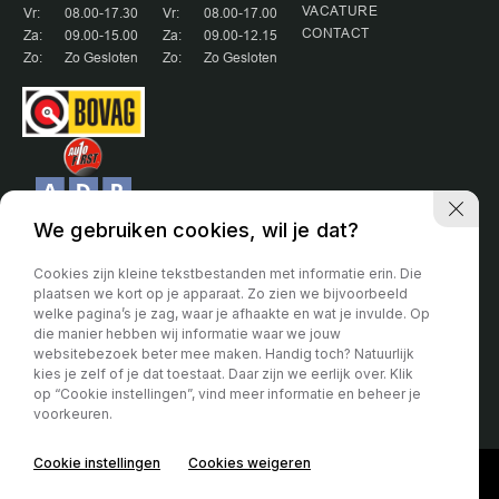
VACATURE
Vr:
08.00-17.30
Vr:
08.00-17.00
CONTACT
Za:
09.00-15.00
Za:
09.00-12.15
Zo:
Zo Gesloten
Zo:
Zo Gesloten
We gebruiken cookies, wil je dat?
Cookies zijn kleine tekstbestanden met informatie erin. Die
plaatsen we kort op je apparaat. Zo zien we bijvoorbeeld
welke pagina’s je zag, waar je afhaakte en wat je invulde. Op
Partner van:
die manier hebben wij informatie waar we jouw
websitebezoek beter mee maken. Handig toch? Natuurlijk
Voor de algemene voorwaarden hanteren wij de voorwaarde van de
kies je zelf of je dat toestaat. Daar zijn we eerlijk over. Klik
Bovag. Deze kunt u vinden op de site van de Bovag.
op “Cookie instellingen”, vind meer informatie en beheer je
voorkeuren.
Privacy verklaring
Cookie instellingen
Cookies weigeren