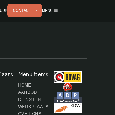
CONTACT
UUR
MENU
ems
S
laats
Menu items
E
HOME
AANBOD
DIENSTEN
T
WERKPLAATS
OVER ONS