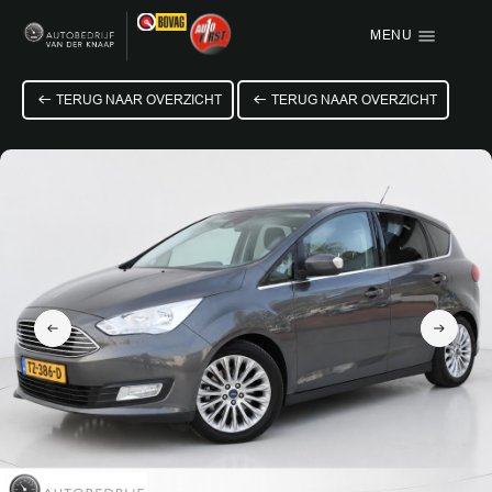
MENU
Menu items
TERUG NAAR OVERZICHT
TERUG NAAR OVERZICHT
HOME
AANBOD
OVER ONS
VACATURE
VERKOCHT
CONTACT