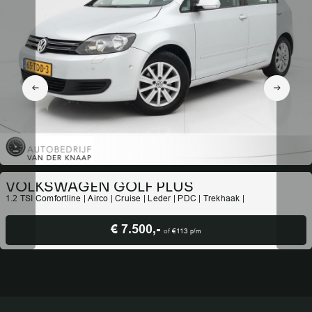
VOLKSWAGEN GOLF PLUS
1.2 TSI Comfortline | Airco | Cruise | Leder | PDC | Trekhaak |
€ 7.500,-
of
€113
p/m