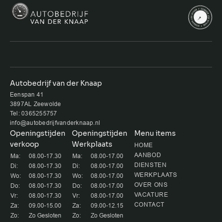
Autobedrijf van der Knaap
Eenspan 41
3897AL Zeewolde
Tel: 0365255757
info@autobedrijfvanderknaap.nl
Openingstijden
Openingstijden
Menu items
verkoop
Werkplaats
HOME
AANBOD
Ma:
08.00-17.30
Ma:
08.00-17.00
DIENSTEN
Di:
08.00-17.30
Di:
08.00-17.00
WERKPLAATS
Wo:
08.00-17.30
Wo:
08.00-17.00
OVER ONS
Do:
08.00-17.30
Do:
08.00-17.00
VACATURE
Vr:
08.00-17.30
Vr:
08.00-17.00
CONTACT
Za:
09.00-15.00
Za:
09.00-12.15
Zo:
Zo Gesloten
Zo:
Zo Gesloten