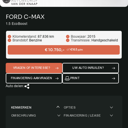
FORD C-MAX
1.5 EcoBoost
Kilometerstand:
87.836 km
Bouwjaar:
2015
Brandstof:
Benzine
Transmissie:
Handgeschakeld
€ 10.750,-
of
€163
p/m
VRAGEN OF INTERESSE?
UW AUTO INRUILEN?
FINANCIERING AANVRAGEN
PRINT
Auto delen:
KENMERKEN
OPTIES
OMSCHRIJVING
FINANCIERING / LEASE