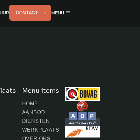
CONTACT
UUR
MENU
ems
S
laats
Menu items
E
HOME
AANBOD
DIENSTEN
T
WERKPLAATS
OVER ONS